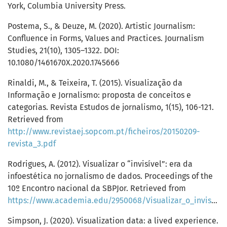
York, Columbia University Press.
Postema, S., & Deuze, M. (2020). Artistic Journalism:
Confluence in Forms, Values and Practices. Journalism
Studies, 21(10), 1305–1322. DOI:
10.1080/1461670X.2020.1745666
Rinaldi, M., & Teixeira, T. (2015). Visualização da
Informação e Jornalismo: proposta de conceitos e
categorias. Revista Estudos de jornalismo, 1(15), 106-121.
Retrieved from
http://www.revistaej.sopcom.pt/ficheiros/20150209-
revista_3.pdf
Rodrigues, A. (2012). Visualizar o “invisível”: era da
infoestética no jornalismo de dados. Proceedings of the
10º Encontro nacional da SBPJor. Retrieved from
https://www.academia.edu/2950068/Visualizar_o_invis%C3%ADvel_era_da_infoest%C3%A9tica_no_jornalismo_de_dados
Simpson, J. (2020). Visualization data: a lived experience.