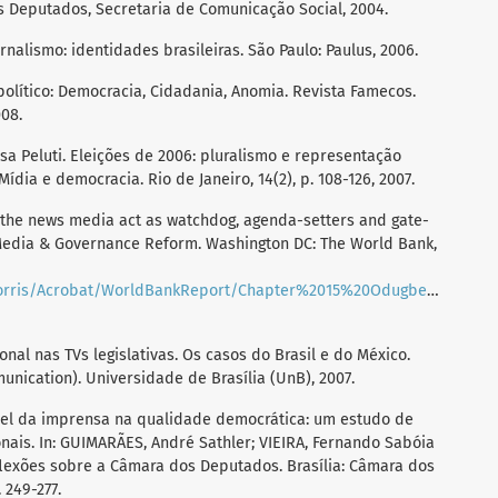
s Deputados, Secretaria de Comunicação Social, 2004.
nalismo: identidades brasileiras. São Paulo: Paulus, 2006.
olítico: Democracia, Cidadania, Anomia. Revista Famecos.
008.
sa Peluti. Eleições de 2006: pluralismo e representação
 Mídia e democracia. Rio de Janeiro, 14(2), p. 108-126, 2007.
the news media act as watchdog, agenda-setters and gate-
 Media & Governance Reform. Washington DC: The World Bank,
Acrobat/WorldBankReport/Chapter%2015%20Odugbemi%20and%20Norris.pdf
onal nas TVs legislativas. Os casos do Brasil e do México.
unication). Universidade de Brasília (UnB), 2007.
el da imprensa na qualidade democrática: um estudo de
onais. In: GUIMARÃES, André Sathler; VIEIRA, Fernando Sabóia
eflexões sobre a Câmara dos Deputados. Brasília: Câmara dos
 249-277.