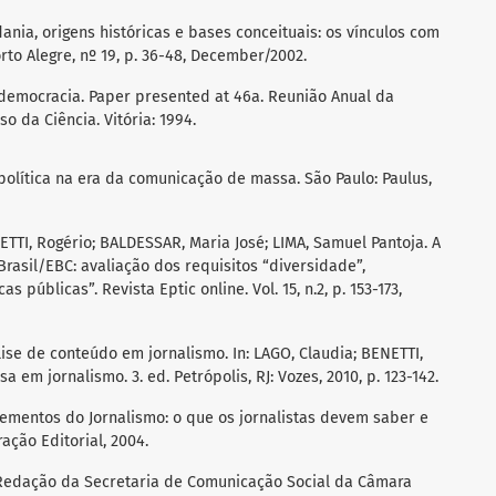
dania, origens históricas e bases conceituais: os vínculos com
to Alegre, nº 19, p. 36-48, December/2002.
 democracia. Paper presented at 46a. Reunião Anual da
o da Ciência. Vitória: 1994.
olítica na era da comunicação de massa. São Paulo: Paulus,
TTI, Rogério; BALDESSAR, Maria José; LIMA, Samuel Pantoja. A
rasil/EBC: avaliação dos requisitos “diversidade”,
s públicas”. Revista Eptic online. Vol. 15, n.2, p. 153-173,
se de conteúdo em jornalismo. In: LAGO, Claudia; BENETTI,
 em jornalismo. 3. ed. Petrópolis, RJ: Vozes, 2010, p. 123-142.
lementos do Jornalismo: o que os jornalistas devem saber e
ração Editorial, 2004.
 Redação da Secretaria de Comunicação Social da Câmara