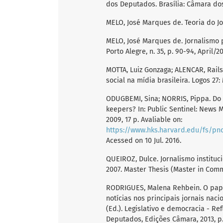
dos Deputados. Brasília: Câmara do
MELO, José Marques de. Teoria do Jor
MELO, José Marques de. Jornalismo p
Porto Alegre, n. 35, p. 90-94, April/2
MOTTA, Luiz Gonzaga; ALENCAR, Rails
social na mídia brasileira. Logos 27:
ODUGBEMI, Sina; NORRIS, Pippa. Do 
keepers? In: Public Sentinel: News
2009, 17 p. Avaliable on:
https://www.hks.harvard.edu/fs/pnorris/
Acessed on 10 Jul. 2016.
QUEIROZ, Dulce. Jornalismo instituci
2007. Master Thesis (Master in Comm
RODRIGUES, Malena Rehbein. O pap
notícias nos principais jornais naci
(Ed.). Legislativo e democracia - R
Deputados, Edições Câmara, 2013, p.