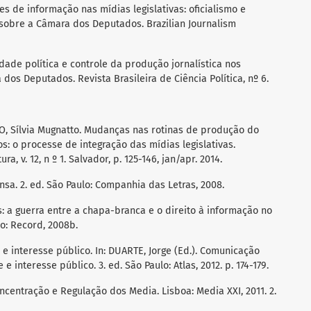
s de informação nas mídias legislativas: oficialismo e
sobre a Câmara dos Deputados. Brazilian Journalism
dade política e controle da produção jornalística nos
os Deputados. Revista Brasileira de Ciência Política, nº 6.
, Sílvia Mugnatto. Mudanças nas rotinas de produção do
: o processe de integração das mídias legislativas.
 v. 12, n º 1. Salvador, p. 125-146, jan/apr. 2014.
nsa. 2. ed. São Paulo: Companhia das Letras, 2008.
as: a guerra entre a chapa-branca e o direito à informação no
ro: Record, 2008b.
 interesse público. In: DUARTE, Jorge (Ed.). Comunicação
 interesse público. 3. ed. São Paulo: Atlas, 2012. p. 174-179.
ncentração e Regulação dos Media. Lisboa: Media XXI, 2011. 2.