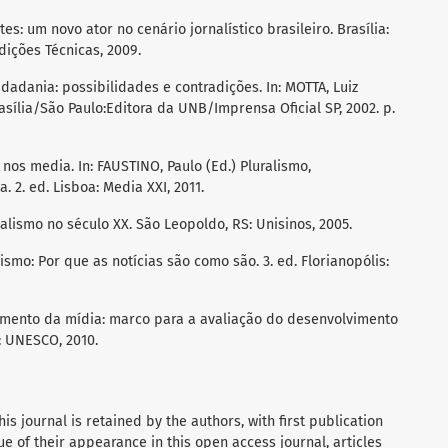
es: um novo ator no cenário jornalístico brasileiro. Brasília:
ições Técnicas, 2009.
idadania: possibilidades e contradições. In: MOTTA, Luiz
asília/São Paulo:Editora da UNB/Imprensa Oficial SP, 2002. p.
nos media. In: FAUSTINO, Paulo (Ed.) Pluralismo,
 2. ed. Lisboa: Media XXI, 2011.
lismo no século XX. São Leopoldo, RS: Unisinos, 2005.
smo: Por que as notícias são como são. 3. ed. Florianopólis:
mento da mídia: marco para a avaliação do desenvolvimento
: UNESCO, 2010.
his journal is retained by the authors, with first publication
tue of their appearance in this open access journal, articles