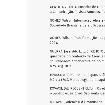
GENTILLI, Victor. O conceito de cida
a Comunicação. Revista Famecos, Por
GOMES, Wilson. Informação, ética e
Sociedade Brasileira para o Progress
GOMES, Wilson. Transformações da p
2004.
GUERRA, Josenildo Luiz; CHRISTOFOLE
qualidade do conteúdo da Agência B
“pluralidade” e “cobertura de política
May-Aug. 2013.
HERSCOVITZ, Heloiza Golbspan. Análi
Márcia (Ed.). Metodologia de pesquisa
KOVACH, Bill; ROSESNTIEL,Tom. Os e
o público exigir. 2. ed. São Paulo: Ge
MALAVAZI, Ademir (Ed.). Manual de