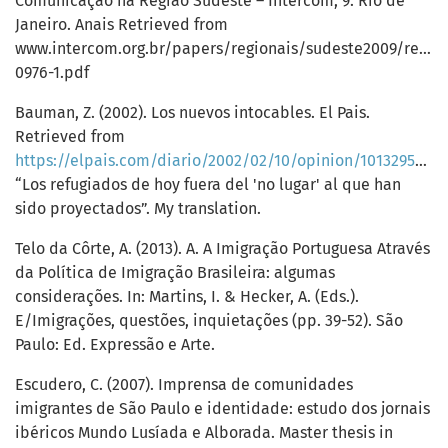
Comunicação na Região Sudeste – Intercom, 9. Rio de
Janeiro. Anais Retrieved from
www.intercom.org.br/papers/regionais/sudeste2009/resu
0976-1.pdf
Bauman, Z. (2002). Los nuevos intocables. El Pais.
Retrieved from
https://elpais.com/diario/2002/02/10/opinion/1013295609_850215.html
“Los refugiados de hoy fuera del 'no lugar' al que han
sido proyectados”. My translation.
Telo da Côrte, A. (2013). A. A Imigração Portuguesa Através
da Política de Imigração Brasileira: algumas
considerações. In: Martins, I. & Hecker, A. (Eds.).
E/Imigrações, questões, inquietações (pp. 39-52). São
Paulo: Ed. Expressão e Arte.
Escudero, C. (2007). Imprensa de comunidades
imigrantes de São Paulo e identidade: estudo dos jornais
ibéricos Mundo Lusíada e Alborada. Master thesis in