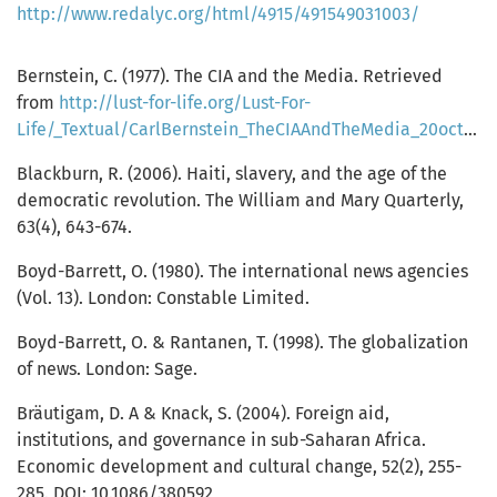
http://www.redalyc.org/html/4915/491549031003/
Bernstein, C. (1977). The CIA and the Media. Retrieved
from
http://lust-for-life.org/Lust-For-
Life/_Textual/CarlBernstein_TheCIAAndTheMedia_20oct1977_35pp/CarlBernstein_TheCIAAndTheMedia_20oct1977_35pp.pdf
Blackburn, R. (2006). Haiti, slavery, and the age of the
democratic revolution. The William and Mary Quarterly,
63(4), 643-674.
Boyd-Barrett, O. (1980). The international news agencies
(Vol. 13). London: Constable Limited.
Boyd-Barrett, O. & Rantanen, T. (1998). The globalization
of news. London: Sage.
Bräutigam, D. A & Knack, S. (2004). Foreign aid,
institutions, and governance in sub-Saharan Africa.
Economic development and cultural change, 52(2), 255-
285. DOI: 10.1086/380592