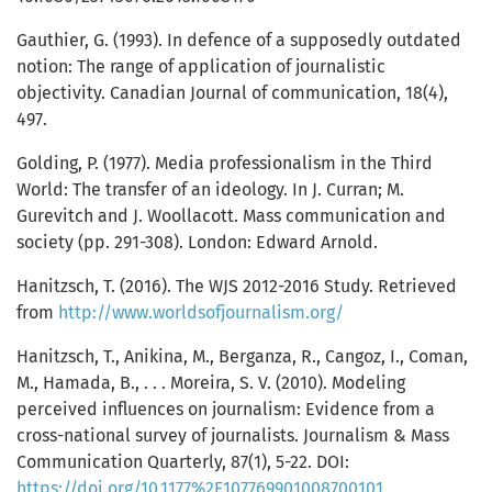
Gauthier, G. (1993). In defence of a supposedly outdated
notion: The range of application of journalistic
objectivity. Canadian Journal of communication, 18(4),
497.
Golding, P. (1977). Media professionalism in the Third
World: The transfer of an ideology. In J. Curran; M.
Gurevitch and J. Woollacott. Mass communication and
society (pp. 291-308). London: Edward Arnold.
Hanitzsch, T. (2016). The WJS 2012-2016 Study. Retrieved
from
http://www.worldsofjournalism.org/
Hanitzsch, T., Anikina, M., Berganza, R., Cangoz, I., Coman,
M., Hamada, B., . . . Moreira, S. V. (2010). Modeling
perceived influences on journalism: Evidence from a
cross-national survey of journalists. Journalism & Mass
Communication Quarterly, 87(1), 5-22. DOI:
https://doi.org/10.1177%2F107769901008700101