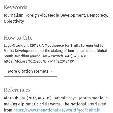
Keywords
Journalism. Foreign Aid
Media Development
Democracy
Objectivity
How to Cite
Lugo-Ocando, J. (2018). A Mouthpiece for Truth: Foreign Aid for
Media Development and the Making of Journalism in the Global
South.
Brazilian Journalism Research
,
14
(2), 412–431.
https://doi.org/10.25200/BJR.v14n2.2018.1101
More Citation Formats
References
Aldroubi, M. (2017, Aug. 15). Bahrain says Qatar's media is
making diplomatic crisis worse. The National. Retrieved
from
https://www.thenational.ae/world/gcc/bahrain-