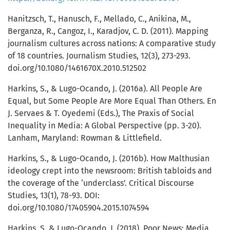
Hanitzsch, T., Hanusch, F., Mellado, C., Anikina, M.,
Berganza, R., Cangoz, I., Karadjov, C. D. (2011). Mapping
journalism cultures across nations: A comparative study
of 18 countries. Journalism Studies, 12(3), 273-293.
doi.org/10.1080/1461670X.2010.512502
Harkins, S., & Lugo-Ocando, J. (2016a). All People Are
Equal, but Some People Are More Equal Than Others. En
J. Servaes & T. Oyedemi (Eds.), The Praxis of Social
Inequality in Media: A Global Perspective (pp. 3-20).
Lanham, Maryland: Rowman & Littlefield.
Harkins, S., & Lugo-Ocando, J. (2016b). How Malthusian
ideology crept into the newsroom: British tabloids and
the coverage of the ‘underclass’. Critical Discourse
Studies, 13(1), 78-93. DOI:
doi.org/10.1080/17405904.2015.1074594
Harkins, S. & Lugo-Ocando, J. (2018). Poor News: Media