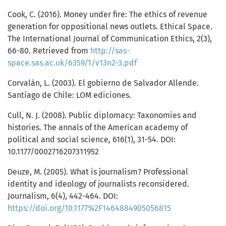
Cook, C. (2016). Money under fire: The ethics of revenue
generation for oppositional news outlets. Ethical Space.
The International Journal of Communication Ethics, 2(3),
66-80. Retrieved from
http://sas-
space.sas.ac.uk/6359/1/v13n2-3.pdf
Corvalán, L. (2003). El gobierno de Salvador Allende.
Santiago de Chile: LOM ediciones.
Cull, N. J. (2008). Public diplomacy: Taxonomies and
histories. The annals of the American academy of
political and social science, 616(1), 31-54. DOI:
10.1177/0002716207311952
Deuze, M. (2005). What is journalism? Professional
identity and ideology of journalists reconsidered.
Journalism, 6(4), 442-464. DOI:
https://doi.org/10.1177%2F1464884905056815