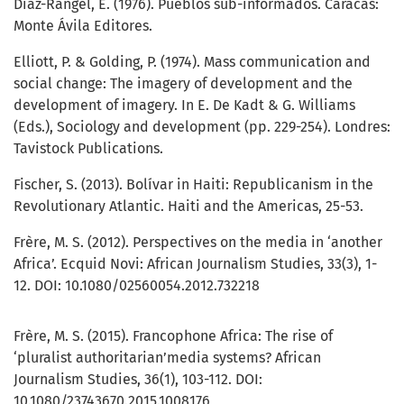
Diaz-Rangel, E. (1976). Pueblos sub-informados. Caracas:
Monte Ávila Editores.
Elliott, P. & Golding, P. (1974). Mass communication and
social change: The imagery of development and the
development of imagery. In E. De Kadt & G. Williams
(Eds.), Sociology and development (pp. 229-254). Londres:
Tavistock Publications.
Fischer, S. (2013). Bolívar in Haiti: Republicanism in the
Revolutionary Atlantic. Haiti and the Americas, 25-53.
Frère, M. S. (2012). Perspectives on the media in ‘another
Africa’. Ecquid Novi: African Journalism Studies, 33(3), 1-
12. DOI: 10.1080/02560054.2012.732218
Frère, M. S. (2015). Francophone Africa: The rise of
‘pluralist authoritarian’media systems? African
Journalism Studies, 36(1), 103-112. DOI:
10.1080/23743670.2015.1008176