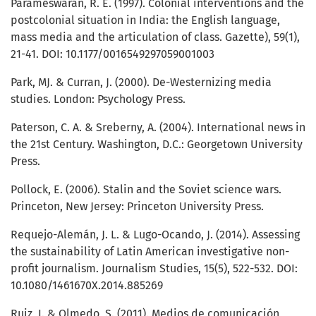
Parameswaran, R. E. (1997). Colonial interventions and the
postcolonial situation in India: the English language,
mass media and the articulation of class. Gazette), 59(1),
21-41. DOI: 10.1177/0016549297059001003
Park, MJ. & Curran, J. (2000). De-Westernizing media
studies. London: Psychology Press.
Paterson, C. A. & Sreberny, A. (2004). International news in
the 21st Century. Washington, D.C.: Georgetown University
Press.
Pollock, E. (2006). Stalin and the Soviet science wars.
Princeton, New Jersey: Princeton University Press.
Requejo-Alemán, J. L. & Lugo-Ocando, J. (2014). Assessing
the sustainability of Latin American investigative non-
profit journalism. Journalism Studies, 15(5), 522-532. DOI:
10.1080/1461670X.2014.885269
Ruiz, I. & Olmedo, S. (2011). Medios de comunicación,